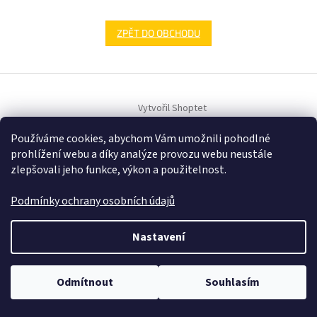
ZPĚT DO OBCHODU
Z
á
Vytvořil Shoptet
p
a
Používáme cookies, abychom Vám umožnili pohodlné
t
Copyright 2026
Samehracky.cz
. Všechna práva vyhrazena.
prohlížení webu a díky analýze provozu webu neustále
í
zlepšovali jeho funkce, výkon a použitelnost.
Podmínky ochrany osobních údajů
Nastavení
Odmítnout
Souhlasím