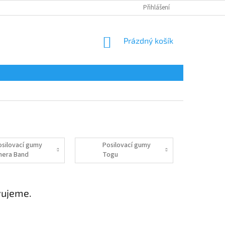
Přihlášení
NÁKUPNÍ
Prázdný košík
KOŠÍK
osilovací gumy
Posilovací gumy
hera Band
Togu
vujeme.