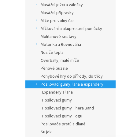
n
Masážní ježci a válečky
e
Masážní přípravky
l
Míče pro volný čas
Míčkování a akupresurní pomůcky
Molitanové sestavy
Motorika a Rovnováha
Nosiče tepla
Overbally, malé míče
Pěnové puzzle
Pohybové hry do přírody, do třídy
Posilovací gumy, lana a expandery
Expandery a lana
Posilovací gumy
Posilovací gumy Thera Band
Posilovací gumy Togu
Posilovače prstů a dlaně
Su jok