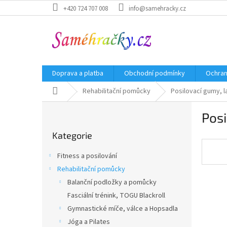
Přejít
+420 724 707 008
info@samehracky.cz
na
obsah
Doprava a platba
Obchodní podmínky
Ochran
Domů
Rehabilitační pomůcky
Posilovací gumy, 
P
Posi
o
Přeskočit
s
Kategorie
kategorie
t
r
Fitness a posilování
a
Rehabilitační pomůcky
n
Balanční podložky a pomůcky
n
í
Fasciální trénink, TOGU Blackroll
p
Gymnastické míče, válce a Hopsadla
a
Jóga a Pilates