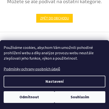
Můžete se ale podívat na ostatní kategorie.
ZPĚT DO OBCHODU
Z
á
Vytvořil Shoptet
p
Používáme cookies, abychom Vám umožnili pohodlné
a
prohlížení webu a díky analýze provozu webu neustále
t
zlepšovali jeho funkce, výkon a použitelnost.
Copyright 2026
Samehracky.cz
. Všechna práva vyhrazena.
í
Podmínky ochrany osobních údajů
Nastavení
Odmítnout
Souhlasím