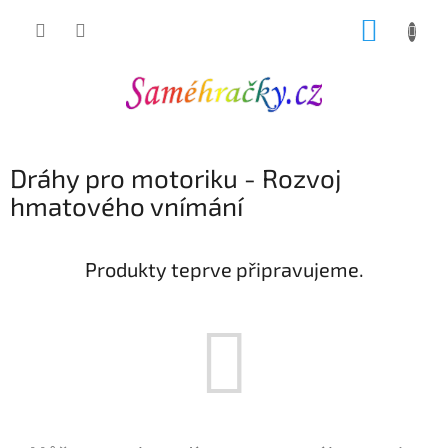
Přejít
NÁKUP
na
obsah
KOŠÍK
Dráhy pro motoriku - Rozvoj
hmatového vnímání
Produkty teprve připravujeme.