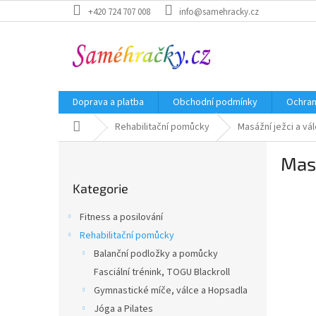
Přejít
+420 724 707 008
info@samehracky.cz
na
obsah
Doprava a platba
Obchodní podmínky
Ochran
Domů
Rehabilitační pomůcky
Masážní ježci a vá
P
Mas
o
Přeskočit
s
Kategorie
kategorie
t
r
Fitness a posilování
a
Rehabilitační pomůcky
n
Balanční podložky a pomůcky
n
í
Fasciální trénink, TOGU Blackroll
p
Gymnastické míče, válce a Hopsadla
a
Jóga a Pilates