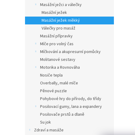
n
Masážní ježci a válečky
e
Masážní ježek
l
Masážní ježek měkký
Válečky pro masáž
Masážní přípravky
Míče pro volný čas
Míčkování a akupresurní pomůcky
Molitanové sestavy
Motorika a Rovnováha
Nosiče tepla
Overbally, malé míče
Pěnové puzzle
Pohybové hry do přírody, do třídy
Posilovací gumy, lana a expandery
Posilovače prstů a dlaně
Su jok
Zdraví a masáže