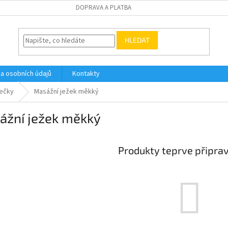
DOPRAVA A PLATBA
HLEDAT
a osobních údajů
Kontakty
lečky
Masážní ježek měkký
ážní ježek měkký
Produkty teprve připra