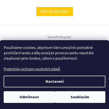
ZPĚT DO OBCHODU
Z
á
Vytvořil Shoptet
p
a
Používáme cookies, abychom Vám umožnili pohodlné
t
Copyright 2026
Samehracky.cz
. Všechna práva vyhrazena.
prohlížení webu a díky analýze provozu webu neustále
í
zlepšovali jeho funkce, výkon a použitelnost.
Podmínky ochrany osobních údajů
Nastavení
Odmítnout
Souhlasím