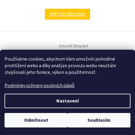
ZPĚT DO OBCHODU
Z
á
Vytvořil Shoptet
p
a
Používáme cookies, abychom Vám umožnili pohodlné
t
Copyright 2026
Samehracky.cz
. Všechna práva vyhrazena.
prohlížení webu a díky analýze provozu webu neustále
í
zlepšovali jeho funkce, výkon a použitelnost.
Podmínky ochrany osobních údajů
Nastavení
Odmítnout
Souhlasím