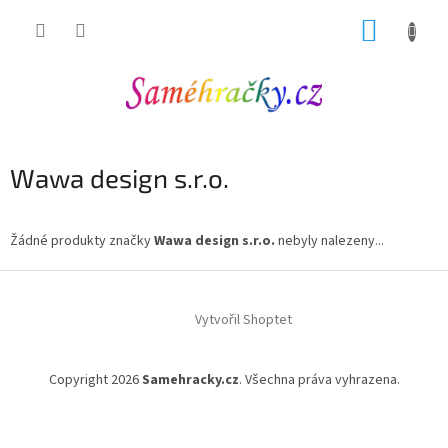
Přejít
NÁKUP
na
obsah
KOŠÍK
Wawa design s.r.o.
Žádné produkty značky
Wawa design s.r.o.
nebyly nalezeny...
Z
á
Vytvořil Shoptet
p
a
t
Copyright 2026
Samehracky.cz
. Všechna práva vyhrazena.
í