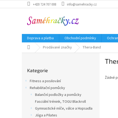
Přejít
+420 724 707 008
info@samehracky.cz
na
obsah
Doprava a platba
Obchodní podmínky
Ochran
Domů
Prodávané značky
Thera-Band
P
The
o
Přeskočit
s
Kategorie
kategorie
t
Žádné p
r
Fitness a posilování
a
Rehabilitační pomůcky
n
Balanční podložky a pomůcky
n
í
Fasciální trénink, TOGU Blackroll
p
Gymnastické míče, válce a Hopsadla
a
Jóga a Pilates