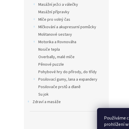
n
Masážní ježci a válečky
e
Masážní přípravky
l
Míče pro volný čas
Míčkování a akupresurní pomůcky
Molitanové sestavy
Motorika a Rovnováha
Nosiče tepla
Overbally, malé míče
Pěnové puzzle
Pohybové hry do přírody, do třídy
Posilovací gumy, lana a expandery
Posilovače prstů a dlaně
Su jok
Zdraví a masáže
Používáme c
prohlížení w