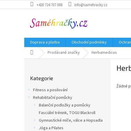
Přejít
+420 724 707 008
info@samehracky.cz
na
obsah
Doprava a platba
Obchodní podmínky
Ochran
Domů
Prodávané značky
Herbamedicus
P
Her
o
Přeskočit
s
Kategorie
kategorie
t
Žádné p
r
Fitness a posilování
a
Rehabilitační pomůcky
n
Balanční podložky a pomůcky
n
í
Fasciální trénink, TOGU Blackroll
p
Gymnastické míče, válce a Hopsadla
a
Jóga a Pilates