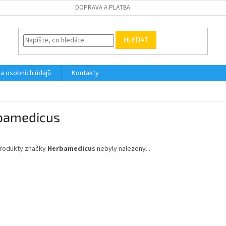
DOPRAVA A PLATBA
HLEDAT
a osobních údajů
Kontakty
bamedicus
rodukty značky
Herbamedicus
nebyly nalezeny...