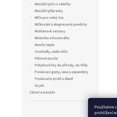
n
Masážní ježci a válečky
e
Masážní přípravky
l
Míče pro volný čas
Míčkování a akupresurní pomůcky
Molitanové sestavy
Motorika a Rovnováha
Nosiče tepla
Overbally, malé míče
Pěnové puzzle
Pohybové hry do přírody, do třídy
Posilovací gumy, lana a expandery
Posilovače prstů a dlaně
Su jok
Zdraví a masáže
Používáme c
prohlížení w